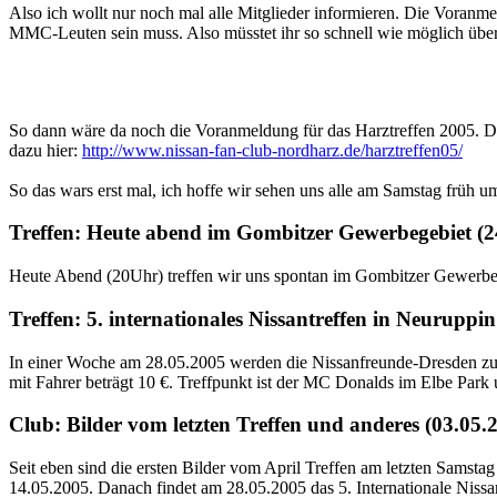
Also ich wollt nur noch mal alle Mitglieder informieren. Die Voranm
MMC-Leuten sein muss. Also müsstet ihr so schnell wie möglich überw
So dann wäre da noch die Voranmeldung für das Harztreffen 2005. Die
dazu hier:
http://www.nissan-fan-club-nordharz.de/harztreffen05/
So das wars erst mal, ich hoffe wir sehen uns alle am Samstag früh 
Treffen: Heute abend im Gombitzer Gewerbegebiet (2
Heute Abend (20Uhr) treffen wir uns spontan im Gombitzer Gewerbeg
Treffen: 5. internationales Nissantreffen in Neuruppi
In einer Woche am 28.05.2005 werden die Nissanfreunde-Dresden zum 5.
mit Fahrer beträgt 10 €. Treffpunkt ist der MC Donalds im Elbe Park
Club: Bilder vom letzten Treffen und anderes (03.05.
Seit eben sind die ersten Bilder vom April Treffen am letzten Sams
14.05.2005. Danach findet am 28.05.2005 das 5. Internationale Nissan