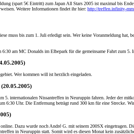
eldung (spart 5€ Eintritt) zum Japan All Stars 2005 ist maximal bis 
eisen. Weitere Informationen findet ihr hier:
http://treffen.infinity-m
se muss bis zum 1. Juli erledigt sein. Wer keine Voranmeldung hat, be
um 6:30 am MC Donalds im Elbepark für die gemeinsame Fahrt zum 5. In
4.05.2005)
ebiet. Wer kommen will ist herzlich eingeladen.
n (20.05.2005)
 internationalen Nissantreffen in Neuruppin fahren. Jeder der mitkomm
 um 6:30 Uhr. Die Entfernung beträgt rund 300 km für eine Strecke. Wi
2005)
tag online. Dazu wurde noch André G. mit seinem 200SX eingetragen. D
treffen in Neuruppin statt. Somit wird es diesen Monat kein zusätzlic