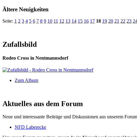
Ältere Neuigkeiten
Seite:
1
2
3
4
5
6
7
8
9
10
11
12
13
14
15
16
17
18
19
20
21
22
23
2
Zufallsbild
Rodeo Cross in Nentmannsdorf
Zum Album
Aktuelles aus dem Forum
Neue und interessante Beiträge und Diskussionen aus unserem Forum
NFD Laberecke